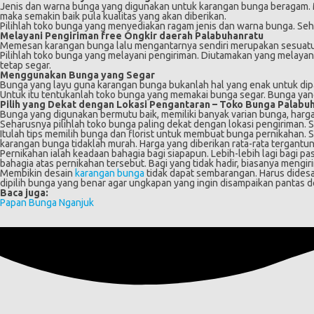
Jenis dan warna bunga yang digunakan untuk karangan bunga beragam. Mul
maka semakin baik pula kualitas yang akan diberikan.
Pilihlah toko bunga yang menyediakan ragam jenis dan warna bunga. Seh
Melayani Pengiriman free Ongkir daerah Palabuhanratu
Memesan karangan bunga lalu mengantarnya sendiri merupakan sesuatu y
Pilihlah toko bunga yang melayani pengiriman. Diutamakan yang melayani
tetap segar.
Menggunakan Bunga yang Segar
Bunga yang layu guna karangan bunga bukanlah hal yang enak untuk dip
Untuk itu tentukanlah toko bunga yang memakai bunga segar. Bunga yang d
Pilih yang Dekat dengan Lokasi Pengantaran –
Toko Bunga Palabu
Bunga yang digunakan bermutu baik, memiliki banyak varian bunga, hargan
Seharusnya pilihlah toko bunga paling dekat dengan lokasi pengiriman. Sel
Itulah tips memilih bunga dan florist untuk membuat bunga pernikahan. S
karangan bunga tidaklah murah. Harga yang diberikan rata-rata tergantu
Pernikahan ialah keadaan bahagia bagi siapapun. Lebih-lebih lagi bagi
bahagia atas pernikahan tersebut. Bagi yang tidak hadir, biasanya meng
Membikin desain
karangan bunga
tidak dapat sembarangan. Harus didesa
dipilih bunga yang benar agar ungkapan yang ingin disampaikan pantas 
Baca juga:
Papan Bunga Nganjuk