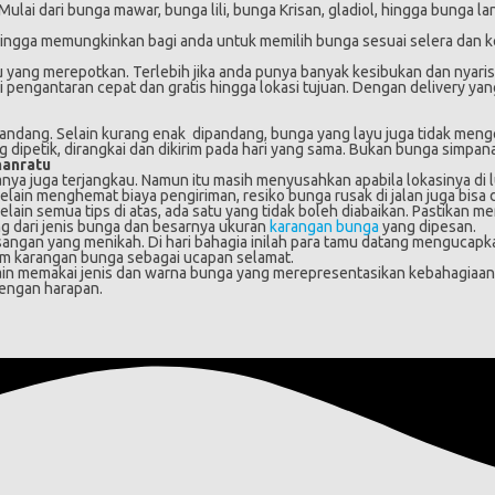
ai dari bunga mawar, bunga lili, bunga Krisan, gladiol, hingga bunga la
ingga memungkinkan bagi anda untuk memilih bunga sesuai selera dan ke
ang merepotkan. Terlebih jika anda punya banyak kesibukan dan nyaris 
 pengantaran cepat dan gratis hingga lokasi tujuan. Dengan delivery yan
andang. Selain kurang enak dipandang, bunga yang layu juga tidak meng
ipetik, dirangkai dan dikirim pada hari yang sama. Bukan bunga simpanan 
hanratu
ya juga terjangkau. Namun itu masih menyusahkan apabila lokasinya di lua
ain menghemat biaya pengiriman, resiko bunga rusak di jalan juga bisa dim
elain semua tips di atas, ada satu yang tidak boleh diabaikan. Pastikan 
ng dari jenis bunga dan besarnya ukuran
karangan bunga
yang dipesan.
 pasangan yang menikah. Di hari bahagia inilah para tamu datang menguc
irim karangan bunga sebagai ucapan selamat.
in memakai jenis dan warna bunga yang merepresentasikan kebahagiaan, 
dengan harapan.