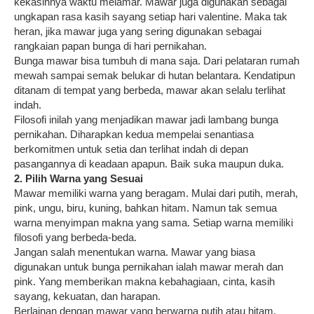
kekasihnya waktu melamar. Mawar juga digunakan sebagai
ungkapan rasa kasih sayang setiap hari valentine. Maka tak
heran, jika mawar juga yang sering digunakan sebagai
rangkaian papan bunga di hari pernikahan.
Bunga mawar bisa tumbuh di mana saja. Dari pelataran rumah
mewah sampai semak belukar di hutan belantara. Kendatipun
ditanam di tempat yang berbeda, mawar akan selalu terlihat
indah.
Filosofi inilah yang menjadikan mawar jadi lambang bunga
pernikahan. Diharapkan kedua mempelai senantiasa
berkomitmen untuk setia dan terlihat indah di depan
pasangannya di keadaan apapun. Baik suka maupun duka.
2. Pilih Warna yang Sesuai
Mawar memiliki warna yang beragam. Mulai dari putih, merah,
pink, ungu, biru, kuning, bahkan hitam. Namun tak semua
warna menyimpan makna yang sama. Setiap warna memiliki
filosofi yang berbeda-beda.
Jangan salah menentukan warna. Mawar yang biasa
digunakan untuk bunga pernikahan ialah mawar merah dan
pink. Yang memberikan makna kebahagiaan, cinta, kasih
sayang, kekuatan, dan harapan.
Berlainan dengan mawar yang berwarna putih atau hitam.