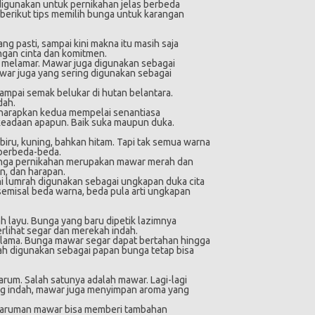
digunakan untuk pernikahan jelas berbeda
berikut tips memilih bunga untuk karangan
g pasti, sampai kini makna itu masih saja
ngan cinta dan komitmen.
 melamar. Mawar juga digunakan sebagai
mawar juga yang sering digunakan sebagai
mpai semak belukar di hutan belantara.
dah.
Diharapkan kedua mempelai senantiasa
 keadaan apapun. Baik suka maupun duka.
 biru, kuning, bahkan hitam. Tapi tak semua warna
berbeda-beda.
unga pernikahan merupakan mawar merah dan
n, dan harapan.
i lumrah digunakan sebagai ungkapan duka cita
emisal beda warna, beda pula arti ungkapan
h layu. Bunga yang baru dipetik lazimnya
lihat segar dan merekah indah.
 lama. Bunga mawar segar dapat bertahan hingga
ah digunakan sebagai papan bunga tetap bisa
arum. Salah satunya adalah mawar. Lagi-lagi
g indah, mawar juga menyimpan aroma yang
eharuman mawar bisa memberi tambahan