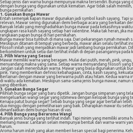
Setiap jenis dan warna bunga mempunyai makna tersendiri. Bunga yang 
dengan bunga yang digunakan untuk kematian. Agar tidak salah memilih, 
bunga pernikahan :
1. Gunakan Bunga Mawar
Entah semenjak kapan mawar digunakan jadi symbol kasih sayang. Tapi yan
relevan. Mawar sering digunakan demi berbagai acara yang berkaitan de
Banyak lelaki yang menghadiahkan bunga mawar pada kekasihnya waktu
ungkapan rasa kasih sayang setiap hari valentine. Maka tak heran, jika 
rangkaian papan bunga di hari pernikahan.
Bunga mawar bisa tumbuh di mana saja. Dari pekarangan rumah mewah sa
Meskipun ditanam di tempat yang berbeda, mawar akan selalu terlihat in
Filosofi inilah yang menjadikan mawar jadi lambang bunga pernikahan. 
berkomitmen untuk setia dan terlihat indah di depan pasangannya pada
2. Pilih Warna yang Sesuai
Mawar memiliki warna yang beragam. Mulai dari putih, merah, pink, ungu,
menyandang makna yang sama. Setiap warna menyandang filosofi yang 
Jangan salah menentukan warna. Mawar yang biasa digunakan untuk b
pink. Yang memberikan definisi kebahagiaan, cinta, kasih sayang, kekuata
Berlainan dengan mawar yang berwarna putih atau hitam. Kedua warna in
di waktu ada kematian. Meskipun sama-sama jenis bunga mawar, namun s
yang diberikan.
3. Gunakan Bunga Segar
Pilihlah bunga segar yang baru dipetik. Jangan bunga simpanan yang tela
mengeluarkan wangi segar yang istimewa dengan kelopak bunga yang ter
Kenapa patut bunga segar? Sebab bunga yang segar agar bertahan lebih
dua minggu dengan pemeliharaan yang baik. Diharapkan mawar itu setel
dimanfaatkan demi bunga hiasan di vas.
4. Pilih Bunga yang Beraroma Wangi
Banyak jenis bunga yang terlihat indah. Tapi minim yang memiliki aroma h
memang mawar. Lantaran selain mempunyai bentuk dan warna-warni yan
harum.
Aroma harum inilah yang akan memberi kesan special bagi penerima. K