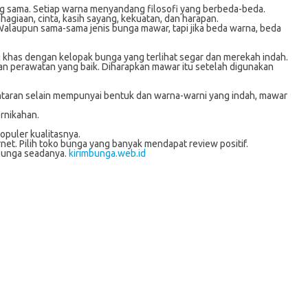
ang sama. Setiap warna menyandang filosofi yang berbeda-beda.
giaan, cinta, kasih sayang, kekuatan, dan harapan.
alaupun sama-sama jenis bunga mawar, tapi jika beda warna, beda
 khas dengan kelopak bunga yang terlihat segar dan merekah indah.
n perawatan yang baik. Diharapkan mawar itu setelah digunakan
ntaran selain mempunyai bentuk dan warna-warni yang indah, mawar
rnikahan.
puler kualitasnya.
et. Pilih toko bunga yang banyak mendapat review positif.
 bunga seadanya.
kirimbunga.web.id