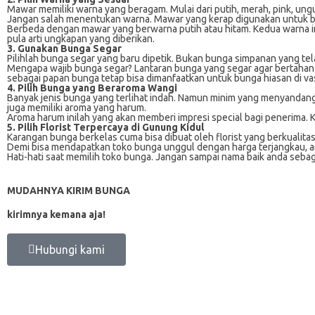
Mawar memiliki warna yang beragam. Mulai dari putih, merah, pink, un
Jangan salah menentukan warna. Mawar yang kerap digunakan untuk bun
Berbeda dengan mawar yang berwarna putih atau hitam. Kedua warna i
pula arti ungkapan yang diberikan.
3. Gunakan Bunga Segar
Pilihlah bunga segar yang baru dipetik. Bukan bunga simpanan yang t
Mengapa wajib bunga segar? Lantaran bunga yang segar agar bertahan
sebagai papan bunga tetap bisa dimanfaatkan untuk bunga hiasan di va
4. Pilih Bunga yang Beraroma Wangi
Banyak jenis bunga yang terlihat indah. Namun minim yang menyandan
juga memiliki aroma yang harum.
Aroma harum inilah yang akan memberi impresi special bagi penerim
5. Pilih Florist Terpercaya di Gunung Kidul
Karangan bunga berkelas cuma bisa dibuat oleh florist yang berkualita
Demi bisa mendapatkan toko bunga unggul dengan harga terjangkau, and
Hati-hati saat memilih toko bunga. Jangan sampai nama baik anda seb
MUDAHNYA KIRIM BUNGA
kirimnya kemana aja!
Hubungi kami