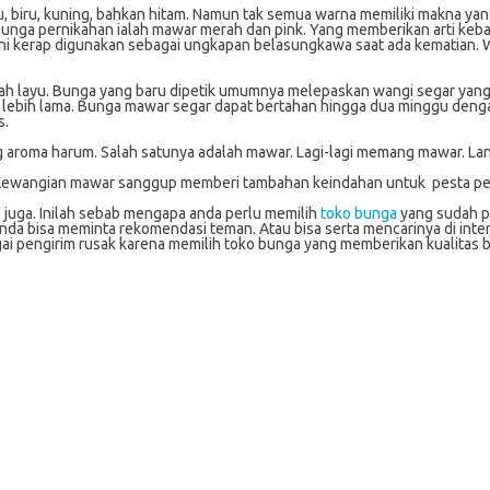
gu, biru, kuning, bahkan hitam. Namun tak semua warna memiliki makna y
ga pernikahan ialah mawar merah dan pink. Yang memberikan arti kebaha
ni kerap digunakan sebagai ungkapan belasungkawa saat ada kematian. W
elah layu. Bunga yang baru dipetik umumnya melepaskan wangi segar yang
 lebih lama. Bunga mawar segar dapat bertahan hingga dua minggu denga
s.
g aroma harum. Salah satunya adalah mawar. Lagi-lagi memang mawar. La
a. Kewangian mawar sanggup memberi tambahan keindahan untuk pesta pe
s juga. Inilah sebab mengapa anda perlu memilih
toko bunga
yang sudah po
a bisa meminta rekomendasi teman. Atau bisa serta mencarinya di intern
agai pengirim rusak karena memilih toko bunga yang memberikan kualitas