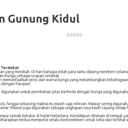
n Gunung Kidul
l Terdekat
sangan yang menikah. Di hari bahagia inilah para tamu datang memberi s
gan bunga sebagai ucapan selamat.
in memanfaatkan jenis dan warna bunga yang melambangkan kebahagiaan, 
n dengan harapan.
digunakan untuk pernikahan jelas berbeda dengan bunga yang digunakan 
pasti, hingga sekarang makna itu masih saja relevan. Mawar sering digu
ar. Mawar juga digunakan sebagai ungkapan rasa kasih sayang setiap har
pai semak belukar di hutan belantara. Kendatipun ditanam di tempat yan
. Diharapkan kedua mempelai selalu berkomitmen untuk setia dan terliha