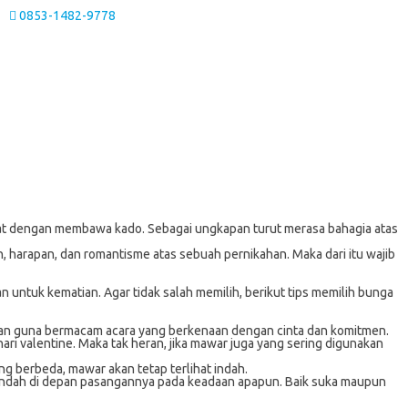
0853-1482-9778
elamat dengan membawa kado. Sebagai ungkapan turut merasa bahagia atas
harapan, dan romantisme atas sebuah pernikahan. Maka dari itu wajib
untuk kematian. Agar tidak salah memilih, berikut tips memilih bunga
nakan guna bermacam acara yang berkenaan dengan cinta dan komitmen.
i valentine. Maka tak heran, jika mawar juga yang sering digunakan
g berbeda, mawar akan tetap terlihat indah.
t indah di depan pasangannya pada keadaan apapun. Baik suka maupun