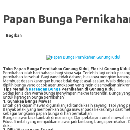
Papan Bunga Pernikaha
Bagikan
Toko Papan Bunga Pernikahan Gunung Kidul, Florist Gunung Kidu
Pernikahan ialah hari bahagia bagi siapa saja. Terlebih lagi untuk pa
pernikahan tersebut. Bagi yang tidak datang, biasanya mengirim karan
Membuat desain karangan bunga tidak dapat asal-asalan. Wajib didesa
dipilih bunga yang cocok agar ungkapan yang ingin disampaikan sinkro
Tips Memilih
Karangan Bunga
Pernikahan di Gunung Kidul
Setiap jenis dan warna bunga menyimpan makna tersendiri. Bunga yang 
untuk karangan bunga pernikahan :
1. Gunakan Bunga Mawar
Entah dari kapan mawar digunakan jadi tanda kasih sayang. Tapi yang 
Banyak lelaki yang memberikan bunga mawar pada kekasihnya saat melam
sebagai rangkaian papan bunga di hari pernikahan.
Bunga mawar bisa tumbuh di mana saja. Dari pelataran rumah mewah sam
Filosofi inilah yang menjadikan mawar jadi lambang bunga pernikahan
duka.
2. Pilih Warna yang Sesuai