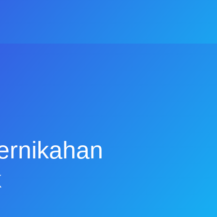
ernikahan
k