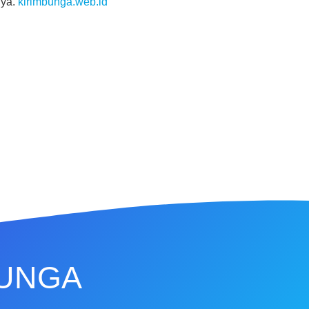
nya.
kirimbunga.web.id
BUNGA