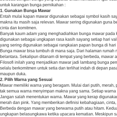
untuk karangan bunga pernikahan :
1. Gunakan Bunga Mawar
Entah mulai kapan mawar digunakan sebagai symbol kasih say
makna itu masih saja relevan. Mawar sering digunakan guna 
cinta dan komitmen.
Banyak kaum adam yang menghadiahkan bunga mawar pada ke
digunakan sebagai ungkapan rasa kasih sayang setiap hari val
yang sering digunakan sebagai rangkaian papan bunga di hari
Bunga mawar bisa tumbuh di mana saja. Dari halaman rumah 
belantara. Sekalipun ditanam di tempat yang berbeda, mawar aka
Filosofi inilah yang menjadikan mawar jadi lambang bunga p
selalu berkomitmen untuk setia dan terlihat indah di depan p
maupun duka.
2. Pilih Warna yang Sesuai
Mawar memiliki warna yang beragam. Mulai dari putih, merah, pi
tak semua warna menyimpan makna yang sama. Setiap warna m
Jangan salah menentukan warna. Mawar yang kerap digunaka
merah dan pink. Yang memberikan definisi kebahagiaan, cinta,
Berbeda dengan mawar yang berwarna putih atau hitam. Kedua
ungkapan belasungkawa ketika upacara kematian. Meskipun s