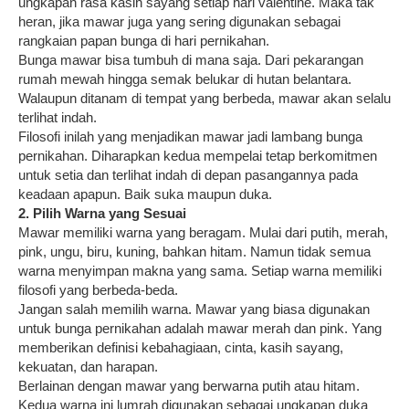
ungkapan rasa kasih sayang setiap hari valentine. Maka tak
heran, jika mawar juga yang sering digunakan sebagai
rangkaian papan bunga di hari pernikahan.
Bunga mawar bisa tumbuh di mana saja. Dari pekarangan
rumah mewah hingga semak belukar di hutan belantara.
Walaupun ditanam di tempat yang berbeda, mawar akan selalu
terlihat indah.
Filosofi inilah yang menjadikan mawar jadi lambang bunga
pernikahan. Diharapkan kedua mempelai tetap berkomitmen
untuk setia dan terlihat indah di depan pasangannya pada
keadaan apapun. Baik suka maupun duka.
2. Pilih Warna yang Sesuai
Mawar memiliki warna yang beragam. Mulai dari putih, merah,
pink, ungu, biru, kuning, bahkan hitam. Namun tidak semua
warna menyimpan makna yang sama. Setiap warna memiliki
filosofi yang berbeda-beda.
Jangan salah memilih warna. Mawar yang biasa digunakan
untuk bunga pernikahan adalah mawar merah dan pink. Yang
memberikan definisi kebahagiaan, cinta, kasih sayang,
kekuatan, dan harapan.
Berlainan dengan mawar yang berwarna putih atau hitam.
Kedua warna ini lumrah digunakan sebagai ungkapan duka