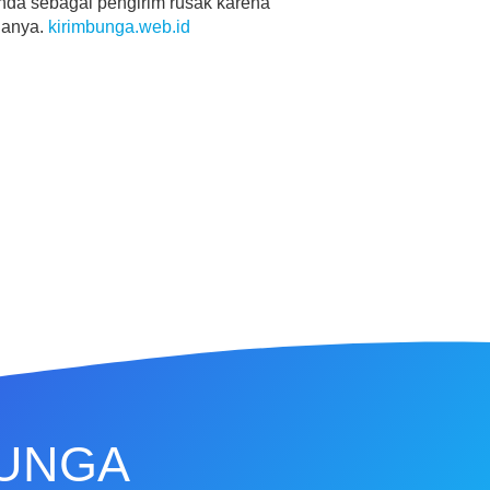
anda sebagai pengirim rusak karena
danya.
kirimbunga.web.id
BUNGA