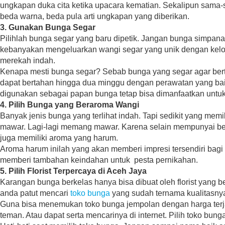
ungkapan duka cita ketika upacara kematian. Sekalipun sama
beda warna, beda pula arti ungkapan yang diberikan.
3. Gunakan Bunga Segar
Pilihlah bunga segar yang baru dipetik. Jangan bunga simpana
kebanyakan mengeluarkan wangi segar yang unik dengan kelop
merekah indah.
Kenapa mesti bunga segar? Sebab bunga yang segar agar ber
dapat bertahan hingga dua minggu dengan perawatan yang bai
digunakan sebagai papan bunga tetap bisa dimanfaatkan untuk
4. Pilih Bunga yang Beraroma Wangi
Banyak jenis bunga yang terlihat indah. Tapi sedikit yang mem
mawar. Lagi-lagi memang mawar. Karena selain mempunyai be
juga memiliki aroma yang harum.
Aroma harum inilah yang akan memberi impresi tersendiri ba
memberi tambahan keindahan untuk pesta pernikahan.
5. Pilih Florist Terpercaya di Aceh Jaya
Karangan bunga berkelas hanya bisa dibuat oleh florist yang b
anda patut mencari
toko bunga
yang sudah ternama kualitasny
Guna bisa menemukan toko bunga jempolan dengan harga ter
teman. Atau dapat serta mencarinya di internet. Pilih toko bung