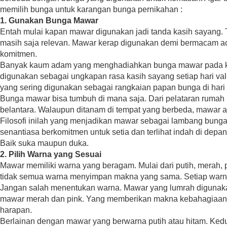
memilih bunga untuk karangan bunga pernikahan :
1. Gunakan Bunga Mawar
Entah mulai kapan mawar digunakan jadi tanda kasih sayang. Ta
masih saja relevan. Mawar kerap digunakan demi bermacam a
komitmen.
Banyak kaum adam yang menghadiahkan bunga mawar pada ke
digunakan sebagai ungkapan rasa kasih sayang setiap hari val
yang sering digunakan sebagai rangkaian papan bunga di hari
Bunga mawar bisa tumbuh di mana saja. Dari pelataran rumah
belantara. Walaupun ditanam di tempat yang berbeda, mawar aka
Filosofi inilah yang menjadikan mawar sebagai lambang bung
senantiasa berkomitmen untuk setia dan terlihat indah di de
Baik suka maupun duka.
2. Pilih Warna yang Sesuai
Mawar memiliki warna yang beragam. Mulai dari putih, merah, pi
tidak semua warna menyimpan makna yang sama. Setiap warna 
Jangan salah menentukan warna. Mawar yang lumrah digunak
mawar merah dan pink. Yang memberikan makna kebahagiaan, c
harapan.
Berlainan dengan mawar yang berwarna putih atau hitam. Ked