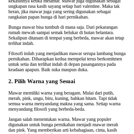
kekasihnya ketika melamar. Mawar juga digunakan sebagai
ungkapan rasa kasih sayang setiap hari valentine. Maka tak
heran, jika mawar juga yang sering digunakan sebagai
rangkaian papan bunga di hari pernikahan.
Bunga mawar bisa tumbuh di mana saja. Dari pekarangan
rumah mewah sampai semak belukar di hutan belantara.
Sekalipun ditanam di tempat yang berbeda, mawar akan tetap
terlihat indah.
Filosofi inilah yang menjadikan mawar serupa lambang bunga
pernikahan. Diharapkan kedua mempelai terus berkomitmen
untuk setia dan terlihat indah di depan pasangannya pada
keadaan apapun. Baik suka maupun duka.
2. Pilih Warna yang Sesuai
Mawar memiliki warna yang beragam. Mulai dari putih,
merah, pink, ungu, biru, kuning, bahkan hitam. Tapi tidak
semua warna menyandang makna yang sama. Setiap warna
menyandang filosofi yang berbeda-beda.
Jangan salah menentukan warna. Mawar yang populer
digunakan untuk bunga pernikahan menjadi mawar merah
dan pink. Yang memberikan arti kebahagiaan, cinta, kasih