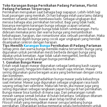
Toko Karangan Bunga Pernikahan Padang Pariaman, Florist
Padang Pariaman Terpercaya
Pernikahan merupakan saat bahagia bagi siapapun. Lebih-lebih lagi
buat pasangan yang menikah. Di hari bahagia inilah para tamu datang
memberi selamat sambil membawa kado. Sebagai ungkapan ikut
merasa bahagia atas pernikahan tersebut. Bagi yang tidak hadir,
biasanya mengirim karangan bunga sebagai ucapan selamat.
Membuat desain karangan bunga tidak boleh sembarangan. Perlu
didesain memakai jenis dan warna bunga yang menyimbolkan
kebahagiaan, harapan, dan romantisme atas sebuah pernikahan. Maka
dari itu mesti dipilih bunga yang cocok agar ungkapan yang hendak
disampaikan sinkron dengan harapan.
Tips Memilih
Karangan Bunga
Pernikahan di Padang Pariaman
Setiap jenis dan warna bunga memiliki makna tersendiri. Bunga yang
digunakan untuk pernikahan mesti berbeda dengan bunga yang
dipakai untuk kematian. Agar tidak salah mengambil, berikut tips
memilih bunga untuk karangan bunga pernikahan :
1. Gunakan Bunga Mawar
Entah sejak kapan mawar digunakan sebagai lambang kasih sayang.
Tapi yang pasti, hingga kini makna itu masih saja relevan. Mawar
sering digunakan guna beragam acara yang berkenaan dengan cinta
dan komitmen.
Banyak lelaki yang menghadiahkan bunga mawar pada kekasihnya
saat melamar. Mawar juga digunakan sebagai ungkapan rasa kasih
sayang setiap hari valentine. Maka tak heran, jika mawar juga yang
sering digunakan sebagai rangkaian papan bunga di hari pernikahan.
Bunga mawar bisa tumbuh di mana saja. Dari pekarangan rumah
mewah sampai semak belukar di hutan belantara. Sekalipun ditanam
di tempat yang berbeda, mawar akan tetap terlihat indah.
Filosofi inilah yang menjadikan mawar serupa lambang bunga
pernikahan. Diharapkan kedua mempelai selalu berkomitmen untuk