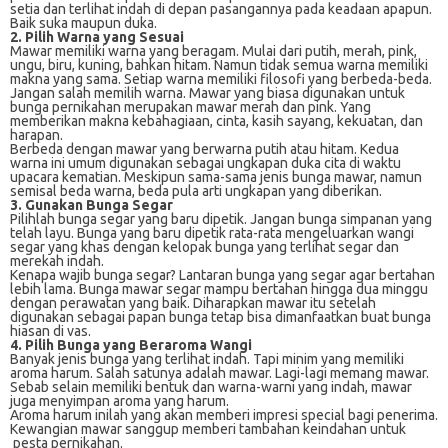
setia dan terlihat indah di depan pasangannya pada keadaan apapun.
Baik suka maupun duka.
2. Pilih Warna yang Sesuai
Mawar memiliki warna yang beragam. Mulai dari putih, merah, pink,
ungu, biru, kuning, bahkan hitam. Namun tidak semua warna memiliki
makna yang sama. Setiap warna memiliki filosofi yang berbeda-beda.
Jangan salah memilih warna. Mawar yang biasa digunakan untuk
bunga pernikahan merupakan mawar merah dan pink. Yang
memberikan makna kebahagiaan, cinta, kasih sayang, kekuatan, dan
harapan.
Berbeda dengan mawar yang berwarna putih atau hitam. Kedua
warna ini umum digunakan sebagai ungkapan duka cita di waktu
upacara kematian. Meskipun sama-sama jenis bunga mawar, namun
semisal beda warna, beda pula arti ungkapan yang diberikan.
3. Gunakan Bunga Segar
Pilihlah bunga segar yang baru dipetik. Jangan bunga simpanan yang
telah layu. Bunga yang baru dipetik rata-rata mengeluarkan wangi
segar yang khas dengan kelopak bunga yang terlihat segar dan
merekah indah.
Kenapa wajib bunga segar? Lantaran bunga yang segar agar bertahan
lebih lama. Bunga mawar segar mampu bertahan hingga dua minggu
dengan perawatan yang baik. Diharapkan mawar itu setelah
digunakan sebagai papan bunga tetap bisa dimanfaatkan buat bunga
hiasan di vas.
4. Pilih Bunga yang Beraroma Wangi
Banyak jenis bunga yang terlihat indah. Tapi minim yang memiliki
aroma harum. Salah satunya adalah mawar. Lagi-lagi memang mawar.
Sebab selain memiliki bentuk dan warna-warni yang indah, mawar
juga menyimpan aroma yang harum.
Aroma harum inilah yang akan memberi impresi special bagi penerima.
Kewangian mawar sanggup memberi tambahan keindahan untuk
pesta pernikahan.