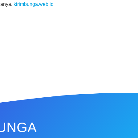
danya.
kirimbunga.web.id
BUNGA