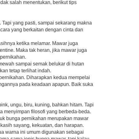
dak salah menentukan, berikut tips
 Tapi yang pasti, sampai sekarang makna
acara yang berkaitan dengan cinta dan
sihnya ketika melamar. Mawar juga
entine. Maka tak heran, jika mawar juga
 pernikahan.
mewah sampai semak belukar di hutan
n tetap terlihat indah.
 pernikahan. Diharapkan kedua mempelai
asangannya pada keadaan apapun. Baik suka
nk, ungu, biru, kuning, bahkan hitam. Tapi
 menyimpan filosofi yang berbeda-beda.
ntuk bunga pernikahan merupakan mawar
 kasih sayang, kekuatan, dan harapan.
ua warna ini umum digunakan sebagai
ama-sama jenis bunga mawar, tapi kalau