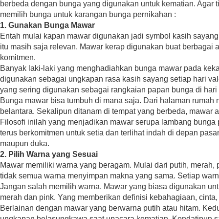
berbeda dengan bunga yang digunakan untuk kematian. Agar ti
memilih bunga untuk karangan bunga pernikahan :
1. Gunakan Bunga Mawar
Entah mulai kapan mawar digunakan jadi symbol kasih sayang.
itu masih saja relevan. Mawar kerap digunakan buat berbagai 
komitmen.
Banyak laki-laki yang menghadiahkan bunga mawar pada keka
digunakan sebagai ungkapan rasa kasih sayang setiap hari val
yang sering digunakan sebagai rangkaian papan bunga di hari
Bunga mawar bisa tumbuh di mana saja. Dari halaman rumah 
belantara. Sekalipun ditanam di tempat yang berbeda, mawar aka
Filosofi inilah yang menjadikan mawar serupa lambang bunga
terus berkomitmen untuk setia dan terlihat indah di depan p
maupun duka.
2. Pilih Warna yang Sesuai
Mawar memiliki warna yang beragam. Mulai dari putih, merah, pi
tidak semua warna menyimpan makna yang sama. Setiap warna
Jangan salah memilih warna. Mawar yang biasa digunakan u
merah dan pink. Yang memberikan definisi kebahagiaan, cinta,
Berlainan dengan mawar yang berwarna putih atau hitam. Ked
ungkapan belasungkawa saat upacara kematian. Kendatipun s