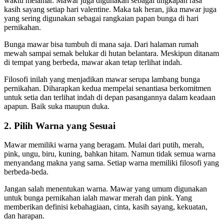
waktu melamar. Mawar juga digunakan sebagai ungkapan rasa
kasih sayang setiap hari valentine. Maka tak heran, jika mawar juga
yang sering digunakan sebagai rangkaian papan bunga di hari
pernikahan.
Bunga mawar bisa tumbuh di mana saja. Dari halaman rumah
mewah sampai semak belukar di hutan belantara. Meskipun ditanam
di tempat yang berbeda, mawar akan tetap terlihat indah.
Filosofi inilah yang menjadikan mawar serupa lambang bunga
pernikahan. Diharapkan kedua mempelai senantiasa berkomitmen
untuk setia dan terlihat indah di depan pasangannya dalam keadaan
apapun. Baik suka maupun duka.
2. Pilih Warna yang Sesuai
Mawar memiliki warna yang beragam. Mulai dari putih, merah,
pink, ungu, biru, kuning, bahkan hitam. Namun tidak semua warna
menyandang makna yang sama. Setiap warna memiliki filosofi yang
berbeda-beda.
Jangan salah menentukan warna. Mawar yang umum digunakan
untuk bunga pernikahan ialah mawar merah dan pink. Yang
memberikan definisi kebahagiaan, cinta, kasih sayang, kekuatan,
dan harapan.