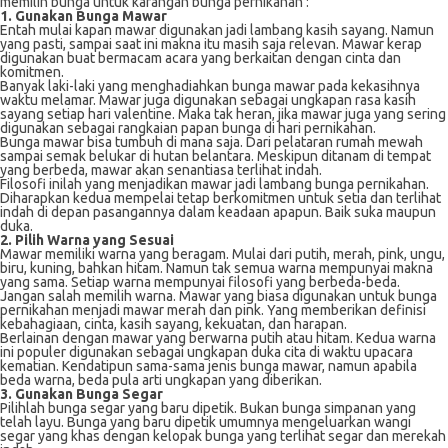
memilih bunga untuk karangan bunga pernikahan :
1. Gunakan Bunga Mawar
Entah mulai kapan mawar digunakan jadi lambang kasih sayang. Namun
yang pasti, sampai saat ini makna itu masih saja relevan. Mawar kerap
digunakan buat bermacam acara yang berkaitan dengan cinta dan
komitmen.
Banyak laki-laki yang menghadiahkan bunga mawar pada kekasihnya
waktu melamar. Mawar juga digunakan sebagai ungkapan rasa kasih
sayang setiap hari valentine. Maka tak heran, jika mawar juga yang sering
digunakan sebagai rangkaian papan bunga di hari pernikahan.
Bunga mawar bisa tumbuh di mana saja. Dari pelataran rumah mewah
sampai semak belukar di hutan belantara. Meskipun ditanam di tempat
yang berbeda, mawar akan senantiasa terlihat indah.
Filosofi inilah yang menjadikan mawar jadi lambang bunga pernikahan.
Diharapkan kedua mempelai tetap berkomitmen untuk setia dan terlihat
indah di depan pasangannya dalam keadaan apapun. Baik suka maupun
duka.
2. Pilih Warna yang Sesuai
Mawar memiliki warna yang beragam. Mulai dari putih, merah, pink, ungu,
biru, kuning, bahkan hitam. Namun tak semua warna mempunyai makna
yang sama. Setiap warna mempunyai filosofi yang berbeda-beda.
Jangan salah memilih warna. Mawar yang biasa digunakan untuk bunga
pernikahan menjadi mawar merah dan pink. Yang memberikan definisi
kebahagiaan, cinta, kasih sayang, kekuatan, dan harapan.
Berlainan dengan mawar yang berwarna putih atau hitam. Kedua warna
ini populer digunakan sebagai ungkapan duka cita di waktu upacara
kematian. Kendatipun sama-sama jenis bunga mawar, namun apabila
beda warna, beda pula arti ungkapan yang diberikan.
3. Gunakan Bunga Segar
Pilihlah bunga segar yang baru dipetik. Bukan bunga simpanan yang
telah layu. Bunga yang baru dipetik umumnya mengeluarkan wangi
segar yang khas dengan kelopak bunga yang terlihat segar dan merekah