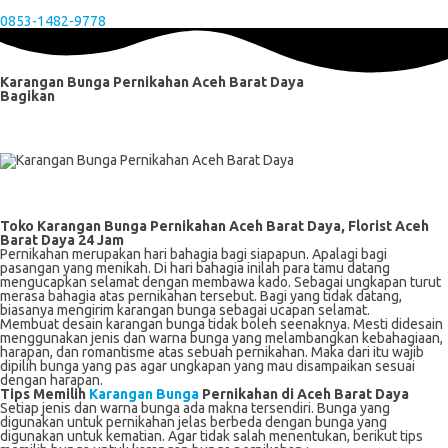
0853-1482-9778
Karangan Bunga Pernikahan Aceh Barat Daya
Bagikan
Toko Karangan Bunga Pernikahan Aceh Barat Daya, Florist Aceh
Barat Daya 24 Jam
Pernikahan merupakan hari bahagia bagi siapapun. Apalagi bagi
pasangan yang menikah. Di hari bahagia inilah para tamu datang
mengucapkan selamat dengan membawa kado. Sebagai ungkapan turut
merasa bahagia atas pernikahan tersebut. Bagi yang tidak datang,
biasanya mengirim karangan bunga sebagai ucapan selamat.
Membuat desain karangan bunga tidak boleh seenaknya. Mesti didesain
menggunakan jenis dan warna bunga yang melambangkan kebahagiaan,
harapan, dan romantisme atas sebuah pernikahan. Maka dari itu wajib
dipilih bunga yang pas agar ungkapan yang mau disampaikan sesuai
dengan harapan.
Tips Memilih
Karangan Bunga
Pernikahan di Aceh Barat Daya
Setiap jenis dan warna bunga ada makna tersendiri. Bunga yang
digunakan untuk pernikahan jelas berbeda dengan bunga yang
digunakan untuk kematian. Agar tidak salah menentukan, berikut tips