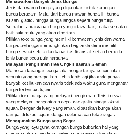
Menawarkan Banyak Jenis Bunga
Jenis dan warna bunga yang digunakan untuk karangan
bunga beragam. Mulai dari bunga mawar, bunga lili, bunga
Krisan, gladiol, hingga bunga langka seperti bunga tulip.
Semakin ramai varian bunga yang ditawarkan, maka semakin
baik pula mutu yang akan diberikan.
Pilihlah toko bunga yang memiliki bermacam jenis dan warna
bunga. Sehingga memungkinkan bagi anda demi memilih
bunga sesuai selera dan kapasitas finansial. sebab berbeda
jenis bunga beda pula harganya.
Melayani Pengiriman free Ongkir daerah Sleman
Memesan karangan bunga lalu mengantarnya sendiri ialah
sesuatu yang merepotkan. Lebih-lebih lagi jika anda punya
banyak kesibukan dan nyaris tidak ada waktu guna mengantar
bunga ke tempat tujuan.
Pilihlah toko bunga yang melayani pengiriman. Teristimewa
yang melayani pengantaran cepat dan gratis hingga lokasi
tujuan. Dengan delivery yang aman, dipastikan bunga akan
sampai di lokasi tujuan dengan selamat dan tetap segar.
Menggunakan Bunga yang Segar
Bunga yang layu guna karangan bunga bukanlah hal yang
nyaman untuk dipandang. Selain kurang enak dipandang,