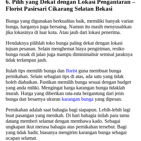
6. Pilih yang Dekat dengan Lokasi Pengantaran –
Florist Pasirsari Cikarang Selatan Bekasi
Bunga yang digunakan berkualitas baik, memiliki banyak varian
bunga, harganya juga bersaing. Namun itu masih menyusahkan
jika lokasinya di luar kota. Atau jauh dari lokasi penerima.
Hendaknya pilihlah toko bunga paling dekat dengan lokasi
tujuan pesanan. Selain menghemat biaya pengiriman, resiko
bunga rusak di jalan juga mampu diminimalisir semisal jaraknya
tidak terlampau jauh.
Itulah tips memilih bunga dan
florist
guna membuat bunga
pernikahan. Selain sebagian tips di atas, ada satu yang tidak
boleh diabaikan. Pastikan memilih bunga sesuai dengan budget
yang anda miliki. Mengingat harga karangan bunga tidaklah
murah. Harga yang diberikan rata-rata bergantung dari jenis
bunga dan besarnya ukuran
karangan bunga
yang dipesan.
Pernikahan adalah saat bahagia bagi siapapun. Lebih-lebih lagi
buat pasangan yang menikah. Di hari bahagia inilah para tamu
datang memberi selamat dengan membawa kado. Sebagai
ungkapan ikut merasa bahagia atas pernikahan tersebut. Bagi
yang tidak hadir, biasanya mengirim karangan bunga sebagai
ucapan selamat.