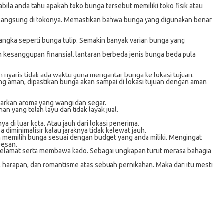
ila anda tahu apakah toko bunga tersebut memiliki toko fisik atau
ra langsung di tokonya. Memastikan bahwa bunga yang digunakan benar
langka seperti bunga tulip. Semakin banyak varian bunga yang
 kesanggupan finansial. lantaran berbeda jenis bunga beda pula
 nyaris tidak ada waktu guna mengantar bunga ke lokasi tujuan.
ang aman, dipastikan bunga akan sampai di lokasi tujuan dengan aman
barkan aroma yang wangi dan segar.
n yang telah layu dan tidak layak jual.
di luar kota. Atau jauh dari lokasi penerima.
 diminimalisir kalau jaraknya tidak kelewat jauh.
an memilih bunga sesuai dengan budget yang anda miliki. Mengingat
pesan.
 selamat serta membawa kado. Sebagai ungkapan turut merasa bahagia
harapan, dan romantisme atas sebuah pernikahan. Maka dari itu mesti