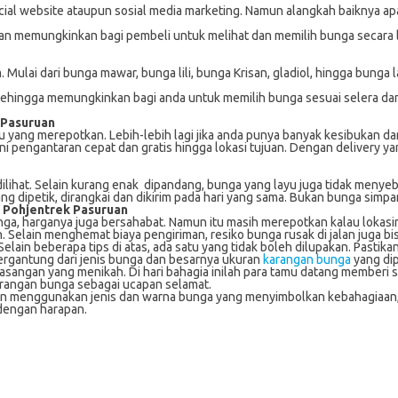
ial website ataupun sosial media marketing. Namun alangkah baiknya apab
ik akan memungkinkan bagi pembeli untuk melihat dan memilih bunga seca
lai dari bunga mawar, bunga lili, bunga Krisan, gladiol, hingga bunga 
Sehingga memungkinkan bagi anda untuk memilih bunga sesuai selera dan
 Pasuruan
ang merepotkan. Lebih-lebih lagi jika anda punya banyak kesibukan dan
ni pengantaran cepat dan gratis hingga lokasi tujuan. Dengan delivery y
lihat. Selain kurang enak dipandang, bunga yang layu juga tidak menye
dipetik, dirangkai dan dikirim pada hari yang sama. Bukan bunga simpana
 Pohjentrek Pasuruan
a, harganya juga bersahabat. Namun itu masih merepotkan kalau lokasinya 
Selain menghemat biaya pengiriman, resiko bunga rusak di jalan juga bisa
ain beberapa tips di atas, ada satu yang tidak boleh dilupakan. Pastik
ergantung dari jenis bunga dan besarnya ukuran
karangan bunga
yang di
asangan yang menikah. Di hari bahagia inilah para tamu datang memberi
karangan bunga sebagai ucapan selamat.
ain menggunakan jenis dan warna bunga yang menyimbolkan kebahagiaan, 
 dengan harapan.