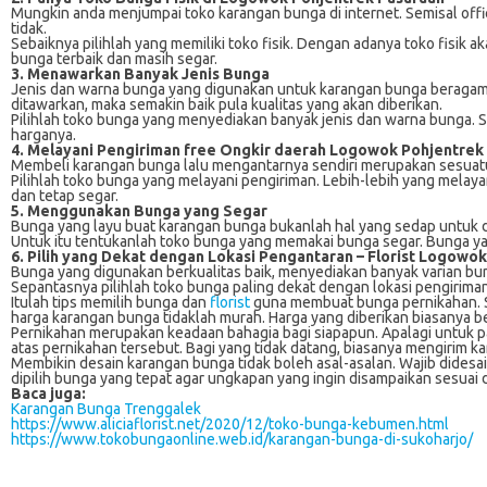
Mungkin anda menjumpai toko karangan bunga di internet. Semisal offic
tidak.
Sebaiknya pilihlah yang memiliki toko fisik. Dengan adanya toko fis
bunga terbaik dan masih segar.
3. Menawarkan Banyak Jenis Bunga
Jenis dan warna bunga yang digunakan untuk karangan bunga beragam. Mu
ditawarkan, maka semakin baik pula kualitas yang akan diberikan.
Pilihlah toko bunga yang menyediakan banyak jenis dan warna bunga. 
harganya.
4. Melayani Pengiriman free Ongkir daerah Logowok Pohjentrek
Membeli karangan bunga lalu mengantarnya sendiri merupakan sesuatu y
Pilihlah toko bunga yang melayani pengiriman. Lebih-lebih yang melaya
dan tetap segar.
5. Menggunakan Bunga yang Segar
Bunga yang layu buat karangan bunga bukanlah hal yang sedap untuk di
Untuk itu tentukanlah toko bunga yang memakai bunga segar. Bunga yang 
6. Pilih yang Dekat dengan Lokasi Pengantaran –
Florist Logowok
Bunga yang digunakan berkualitas baik, menyediakan banyak varian bung
Sepantasnya pilihlah toko bunga paling dekat dengan lokasi pengiriman. 
Itulah tips memilih bunga dan
florist
guna membuat bunga pernikahan. Sel
harga karangan bunga tidaklah murah. Harga yang diberikan biasanya b
Pernikahan merupakan keadaan bahagia bagi siapapun. Apalagi untuk p
atas pernikahan tersebut. Bagi yang tidak datang, biasanya mengirim 
Membikin desain karangan bunga tidak boleh asal-asalan. Wajib dides
dipilih bunga yang tepat agar ungkapan yang ingin disampaikan sesuai
Baca juga:
Karangan Bunga Trenggalek
https://www.aliciaflorist.net/2020/12/toko-bunga-kebumen.html
https://www.tokobungaonline.web.id/karangan-bunga-di-sukoharjo/