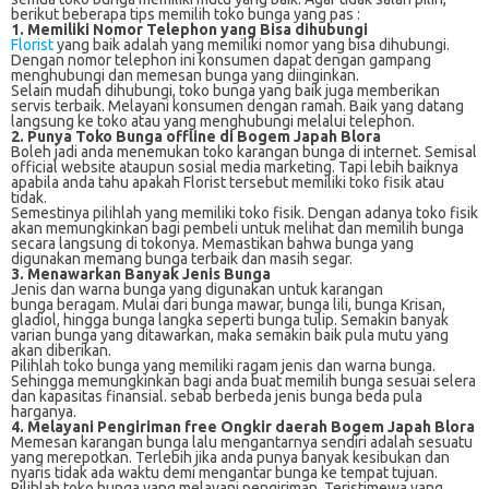
berikut beberapa tips memilih toko bunga yang pas :
1. Memiliki Nomor Telephon yang Bisa dihubungi
Florist
yang baik adalah yang memiliki nomor yang bisa dihubungi.
Dengan nomor telephon ini konsumen dapat dengan gampang
menghubungi dan memesan bunga yang diinginkan.
Selain mudah dihubungi, toko bunga yang baik juga memberikan
servis terbaik. Melayani konsumen dengan ramah. Baik yang datang
langsung ke toko atau yang menghubungi melalui telephon.
2. Punya Toko Bunga offline di Bogem Japah Blora
Boleh jadi anda menemukan toko karangan bunga di internet. Semisal
official website ataupun sosial media marketing. Tapi lebih baiknya
apabila anda tahu apakah Florist tersebut memiliki toko fisik atau
tidak.
Semestinya pilihlah yang memiliki toko fisik. Dengan adanya toko fisik
akan memungkinkan bagi pembeli untuk melihat dan memilih bunga
secara langsung di tokonya. Memastikan bahwa bunga yang
digunakan memang bunga terbaik dan masih segar.
3. Menawarkan Banyak Jenis Bunga
Jenis dan warna bunga yang digunakan untuk karangan
bunga beragam. Mulai dari bunga mawar, bunga lili, bunga Krisan,
gladiol, hingga bunga langka seperti bunga tulip. Semakin banyak
varian bunga yang ditawarkan, maka semakin baik pula mutu yang
akan diberikan.
Pilihlah toko bunga yang memiliki ragam jenis dan warna bunga.
Sehingga memungkinkan bagi anda buat memilih bunga sesuai selera
dan kapasitas finansial. sebab berbeda jenis bunga beda pula
harganya.
4. Melayani Pengiriman free Ongkir daerah Bogem Japah Blora
Memesan karangan bunga lalu mengantarnya sendiri adalah sesuatu
yang merepotkan. Terlebih jika anda punya banyak kesibukan dan
nyaris tidak ada waktu demi mengantar bunga ke tempat tujuan.
Pilihlah toko bunga yang melayani pengiriman. Teristimewa yang