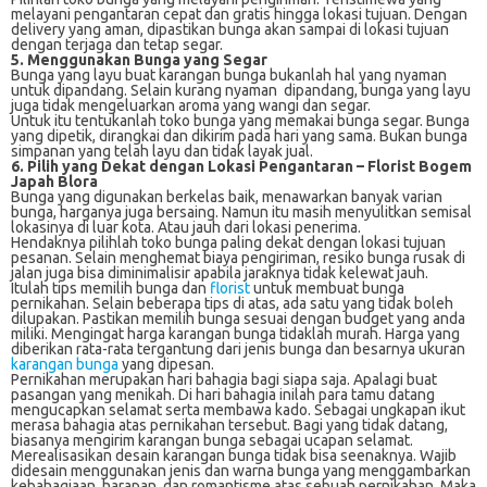
melayani pengantaran cepat dan gratis hingga lokasi tujuan. Dengan
delivery yang aman, dipastikan bunga akan sampai di lokasi tujuan
dengan terjaga dan tetap segar.
5. Menggunakan Bunga yang Segar
Bunga yang layu buat karangan bunga bukanlah hal yang nyaman
untuk dipandang. Selain kurang nyaman dipandang, bunga yang layu
juga tidak mengeluarkan aroma yang wangi dan segar.
Untuk itu tentukanlah toko bunga yang memakai bunga segar. Bunga
yang dipetik, dirangkai dan dikirim pada hari yang sama. Bukan bunga
simpanan yang telah layu dan tidak layak jual.
6. Pilih yang Dekat dengan Lokasi Pengantaran –
Florist Bogem
Japah Blora
Bunga yang digunakan berkelas baik, menawarkan banyak varian
bunga, harganya juga bersaing. Namun itu masih menyulitkan semisal
lokasinya di luar kota. Atau jauh dari lokasi penerima.
Hendaknya pilihlah toko bunga paling dekat dengan lokasi tujuan
pesanan. Selain menghemat biaya pengiriman, resiko bunga rusak di
jalan juga bisa diminimalisir apabila jaraknya tidak kelewat jauh.
Itulah tips memilih bunga dan
florist
untuk membuat bunga
pernikahan. Selain beberapa tips di atas, ada satu yang tidak boleh
dilupakan. Pastikan memilih bunga sesuai dengan budget yang anda
miliki. Mengingat harga karangan bunga tidaklah murah. Harga yang
diberikan rata-rata tergantung dari jenis bunga dan besarnya ukuran
karangan bunga
yang dipesan.
Pernikahan merupakan hari bahagia bagi siapa saja. Apalagi buat
pasangan yang menikah. Di hari bahagia inilah para tamu datang
mengucapkan selamat serta membawa kado. Sebagai ungkapan ikut
merasa bahagia atas pernikahan tersebut. Bagi yang tidak datang,
biasanya mengirim karangan bunga sebagai ucapan selamat.
Merealisasikan desain karangan bunga tidak bisa seenaknya. Wajib
didesain menggunakan jenis dan warna bunga yang menggambarkan
kebahagiaan, harapan, dan romantisme atas sebuah pernikahan. Maka