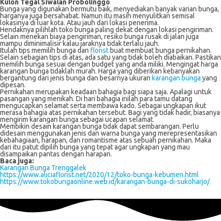
Kulon Tegal Siwalan Probolinggo
Bunga yang digunakan bermutu baik, menyediakan banyak varian bunga,
harganya juga bersahabat. Namun itu masih menyulitkan semisal
lokasinya di luar kota. Atau jauh dari lokasi penerima.
Hendaknya pilihlah toko bunga paling dekat dengan lokasi pengiriman.
Selain menekan biaya pengiriman, resiko bunga rusak di jalan juga
mampu diminimalisir kalau jaraknya tidak terlalu jauh.
Itulah tips memilih bunga dan
florist
buat membuat bunga pernikahan.
Selain sebagian tips di atas, ada satu yang tidak boleh diabaikan. Pastikan
memilih bunga sesuai dengan budget yang anda miliki. Mengingat harga
karangan bunga tidaklah murah. Harga yang diberikan kebanyakan
bergantung dari jenis bunga dan besarnya ukuran
karangan bunga
yang
dipesan.
Pernikahan merupakan keadaan bahagia bagi siapa saja. Apalagi untuk
pasangan yang menikah. Di hari bahagia inilah para tamu datang
mengucapkan selamat serta membawa kado. Sebagai ungkapan ikut
merasa bahagia atas pernikahan tersebut. Bagi yang tidak hadir, biasanya
mengirim karangan bunga sebagai ucapan selamat.
Membikin desain karangan bunga tidak dapat sembarangan. Perlu
didesain menggunakan jenis dan warna bunga yang merepresentasikan
kebahagiaan, harapan, dan romantisme atas sebuah pernikahan. Maka
dari itu patut dipilih bunga yang tepat agar ungkapan yang mau
disampaikan pantas dengan harapan.
Baca juga:
Karangan Bunga Trenggalek
https://www.aliciaflorist.net/2020/12/toko-bunga-kebumen.html
https://www.tokobungaonline.web.id/karangan-bunga-di-sukoharjo/