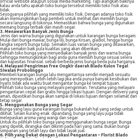
official website ataupun sosial media marketing. Tapi alangkah baiknya
kalau anda tahu apakah toko bunga tersebut memiliki toko fisik atau
tidak.
Seyogyanya pilihlah yang memiliki toko fisik. Dengan adanya toko fisik
akan memungkinkan bagi pembeli untuk melihat dan memilih bunga
secara langsung di tokonya. Memastikan bahwa bunga yang digunakan
memang bunga terbaik dan masih segar.
3. Menawarkan Banyak Jenis Bunga
Jenis dan warna bunga yang digunakan untuk karangan bunga beragam.
Mulai dari bunga mawar, bunga lili, bunga Krisan, gladiol, hingga bunga
langka seperti bunga tulip. Semakin luas varian bunga yang ditawarkan,
maka semakin baik pula kualitas yang akan diberikan.
Pilihlah toko bunga yang menyediakan banyak jenis dan warna bunga.
Sehingga memungkinkan bagi anda guna memilih bunga sesuai selera
dan kapasitas finansial. sebab berbeda jenis bunga beda pula harganya.
4. Melayani Pengiriman free Ongkir daerah Blado Kulon Tegal
Siwalan Probolinggo
Membeli karangan bunga lalu mengantarnya sendiri menjadi sesuatu
yang merepotkan. Lebih-lebih lagi jika anda punya banyak kesibukan dan
nyaris tidak ada waktu buat mengantar bunga ke tempat tujuan.
Pilihlah toko bunga yang melayani pengiriman. Terutama yang melayani
pengantaran cepat dan gratis hingga lokasi tujuan. Dengan delivery yang
aman, dipastikan bunga akan sampai di lokasi tujuan dengan selamat dan
tetap segar.
5. Menggunakan Bunga yang Segar
Bunga yang layu guna karangan bunga bukanlah hal yang sedap untuk
dilihat. Selain kurang enak dipandang, bunga yang layu juga tidak
melepaskan aroma yang wangi dan segar.
Untuk itu pilihlah toko bunga yang menggunakan bunga segar. Bunga
yang dipetik, dirangkai dan dikirim pada hari yang sama. Bukan bunga
simpanan yang telah layu dan tidak layak jual.
6. Pilih yang Dekat dengan Lokasi Pengantaran –
Florist Blado