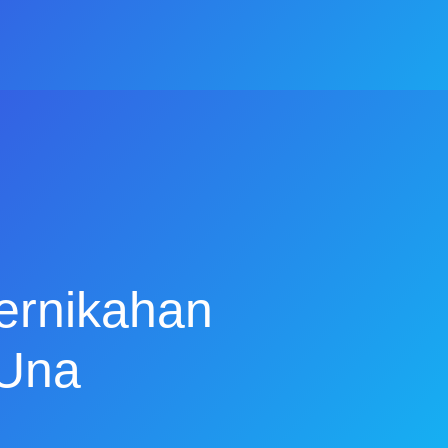
ernikahan
-Una