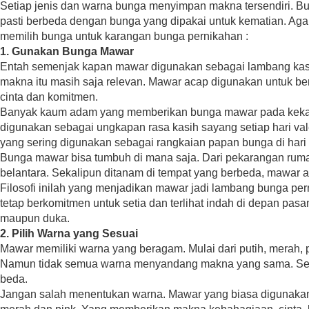
Setiap jenis dan warna bunga menyimpan makna tersendiri. B
pasti berbeda dengan bunga yang dipakai untuk kematian. Agar 
memilih bunga untuk karangan bunga pernikahan :
1. Gunakan Bunga Mawar
Entah semenjak kapan mawar digunakan sebagai lambang kasih 
makna itu masih saja relevan. Mawar acap digunakan untuk 
cinta dan komitmen.
Banyak kaum adam yang memberikan bunga mawar pada kekas
digunakan sebagai ungkapan rasa kasih sayang setiap hari val
yang sering digunakan sebagai rangkaian papan bunga di hari
Bunga mawar bisa tumbuh di mana saja. Dari pekarangan rum
belantara. Sekalipun ditanam di tempat yang berbeda, mawar ak
Filosofi inilah yang menjadikan mawar jadi lambang bunga p
tetap berkomitmen untuk setia dan terlihat indah di depan pa
maupun duka.
2. Pilih Warna yang Sesuai
Mawar memiliki warna yang beragam. Mulai dari putih, merah, p
Namun tidak semua warna menyandang makna yang sama. Setia
beda.
Jangan salah menentukan warna. Mawar yang biasa digunakan