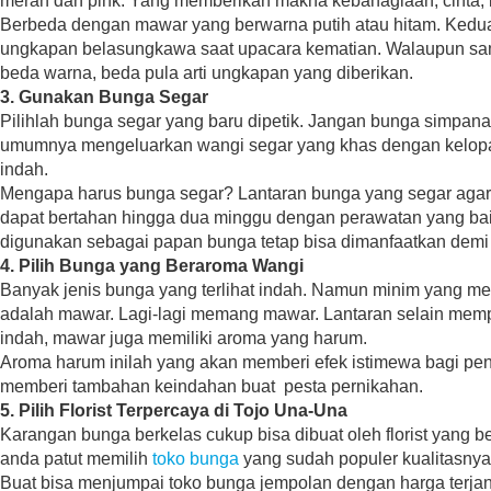
merah dan pink. Yang memberikan makna kebahagiaan, cinta, 
Berbeda dengan mawar yang berwarna putih atau hitam. Kedu
ungkapan belasungkawa saat upacara kematian. Walaupun sam
beda warna, beda pula arti ungkapan yang diberikan.
3. Gunakan Bunga Segar
Pilihlah bunga segar yang baru dipetik. Jangan bunga simpana
umumnya mengeluarkan wangi segar yang khas dengan kelopak
indah.
Mengapa harus bunga segar? Lantaran bunga yang segar agar
dapat bertahan hingga dua minggu dengan perawatan yang bai
digunakan sebagai papan bunga tetap bisa dimanfaatkan demi 
4. Pilih Bunga yang Beraroma Wangi
Banyak jenis bunga yang terlihat indah. Namun minim yang m
adalah mawar. Lagi-lagi memang mawar. Lantaran selain mem
indah, mawar juga memiliki aroma yang harum.
Aroma harum inilah yang akan memberi efek istimewa bagi p
memberi tambahan keindahan buat pesta pernikahan.
5. Pilih Florist Terpercaya di Tojo Una-Una
Karangan bunga berkelas cukup bisa dibuat oleh florist yang b
anda patut memilih
toko bunga
yang sudah populer kualitasnya
Buat bisa menjumpai toko bunga jempolan dengan harga terja