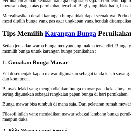
Pernikahan adalah keadaan bahagia bagi siapa saja. Lebih-lebih lag
merasa bahagia atas pernikahan tersebut. Bagi yang tidak hadir, bia
Merealisasikan desain karangan bunga tidak dapat seenaknya. Perlu
mesti dipilih bunga yang pas agar ungkapan yang hendak disampaika
Tips Memilih
Karangan Bunga
Pernikahan
Setiap jenis dan warna bunga menyandang makna tersendiri. Bunga y
memilih bunga untuk karangan bunga pernikahan :
1. Gunakan Bunga Mawar
Entah semenjak kapan mawar digunakan sebagai tanda kasih sayang. 
dan komitmen.
Banyak lelaki yang menghadiahkan bunga mawar pada kekasihnya wakt
sering digunakan sebagai rangkaian papan bunga di hari pernikahan.
Bunga mawar bisa tumbuh di mana saja. Dari pelataran rumah mewah h
Filosofi inilah yang menjadikan mawar sebagai lambang bunga perni
maupun duka.
2. Pilih Warna yang Sesuai