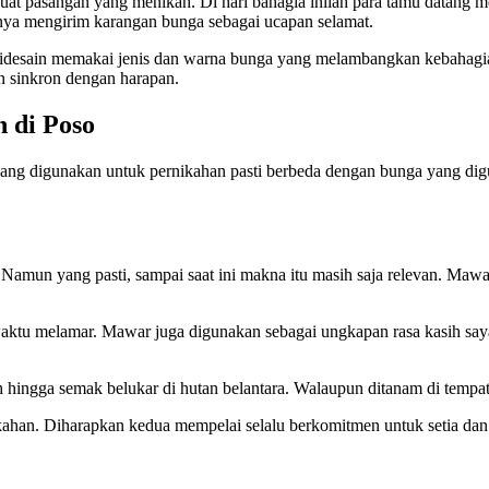
i buat pasangan yang menikah. Di hari bahagia inilah para tamu datan
sanya mengirim karangan bunga sebagai ucapan selamat.
 didesain memakai jenis dan warna bunga yang melambangkan kebahagia
n sinkron dengan harapan.
 di Poso
ang digunakan untuk pernikahan pasti berbeda dengan bunga yang digun
Namun yang pasti, sampai saat ini makna itu masih saja relevan. Mawa
u melamar. Mawar juga digunakan sebagai ungkapan rasa kasih sayang
ingga semak belukar di hutan belantara. Walaupun ditanam di tempat 
kahan. Diharapkan kedua mempelai selalu berkomitmen untuk setia dan 