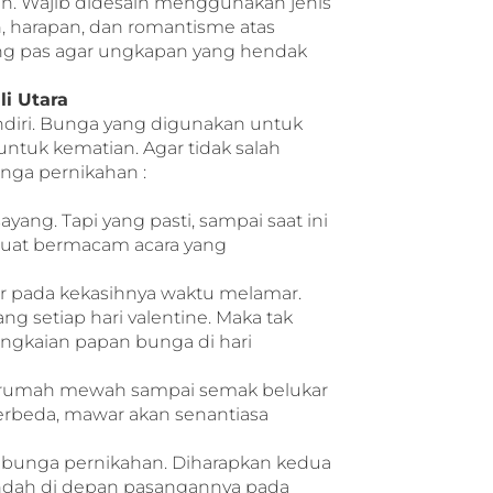
n. Wajib didesain menggunakan jenis
 harapan, dan romantisme atas
yang pas agar ungkapan yang hendak
i Utara
diri. Bunga yang digunakan untuk
ntuk kematian. Agar tidak salah
nga pernikahan :
ang. Tapi yang pasti, sampai saat ini
 buat bermacam acara yang
pada kekasihnya waktu melamar.
g setiap hari valentine. Maka tak
angkaian papan bunga di hari
n rumah mewah sampai semak belukar
erbeda, mawar akan senantiasa
g bunga pernikahan. Diharapkan kedua
indah di depan pasangannya pada