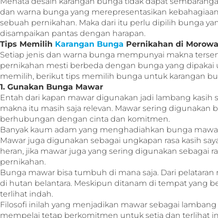
Menata desain karangan bunga tidak dapat sembaranga
dan warna bunga yang merepresentasikan kebahagiaan,
sebuah pernikahan. Maka dari itu perlu dipilih bunga 
disampaikan pantas dengan harapan.
Tips Memilih
Karangan Bunga
Pernikahan di Morowal
Setiap jenis dan warna bunga mempunyai makna tersen
pernikahan mesti berbeda dengan bunga yang dipakai u
memilih, berikut tips memilih bunga untuk karangan bu
1. Gunakan Bunga Mawar
Entah dari kapan mawar digunakan jadi lambang kasih say
makna itu masih saja relevan. Mawar sering digunakan
berhubungan dengan cinta dan komitmen.
Banyak kaum adam yang menghadiahkan bunga mawar 
Mawar juga digunakan sebagai ungkapan rasa kasih sayan
heran, jika mawar juga yang sering digunakan sebagai r
pernikahan.
Bunga mawar bisa tumbuh di mana saja. Dari pelatara
di hutan belantara. Meskipun ditanam di tempat yang b
terlihat indah.
Filosofi inilah yang menjadikan mawar sebagai lamban
mempelai tetap berkomitmen untuk setia dan terlihat 