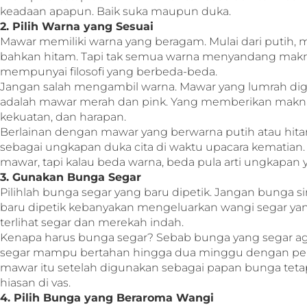
keadaan apapun. Baik suka maupun duka.
2. Pilih Warna yang Sesuai
Mawar memiliki warna yang beragam. Mulai dari putih, me
bahkan hitam. Tapi tak semua warna menyandang makn
mempunyai filosofi yang berbeda-beda.
Jangan salah mengambil warna. Mawar yang lumrah di
adalah mawar merah dan pink. Yang memberikan makna k
kekuatan, dan harapan.
Berlainan dengan mawar yang berwarna putih atau hita
sebagai ungkapan duka cita di waktu upacara kematian
mawar, tapi kalau beda warna, beda pula arti ungkapan 
3. Gunakan Bunga Segar
Pilihlah bunga segar yang baru dipetik. Jangan bunga 
baru dipetik kebanyakan mengeluarkan wangi segar ya
terlihat segar dan merekah indah.
Kenapa harus bunga segar? Sebab bunga yang segar ag
segar mampu bertahan hingga dua minggu dengan peme
mawar itu setelah digunakan sebagai papan bunga teta
hiasan di vas.
4. Pilih Bunga yang Beraroma Wangi