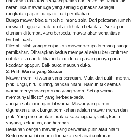
ungkapan rasa kasih sayang setiap hari valentine. Maka tak
heran, jika mawar juga yang sering digunakan sebagai
rangkaian papan bunga di hari pernikahan.
Bunga mawar bisa tumbuh di mana saja. Dari pelataran rumah
mewah hingga semak belukar di hutan belantara. Sekalipun
ditanam di tempat yang berbeda, mawar akan senantiasa
terlihat indah.
Filosofi inilah yang menjadikan mawar serupa lambang bunga
pernikahan. Diharapkan kedua mempelai selalu berkomitmen
untuk setia dan terlihat indah di depan pasangannya pada
keadaan apapun. Baik suka maupun duka.
2. Pilih Warna yang Sesuai
Mawar memiliki warna yang beragam. Mulai dari putih, merah,
pink, ungu, biru, kuning, bahkan hitam. Namun tak semua
warna menyandang makna yang sama. Setiap warna
mempunyai filosofi yang berbeda-beda.
Jangan salah mengambil warna. Mawar yang umum
digunakan untuk bunga pernikahan adalah mawar merah dan
pink. Yang memberikan makna kebahagiaan, cinta, kasih
sayang, kekuatan, dan harapan.
Berlainan dengan mawar yang berwarna putih atau hitam.
Kedua warna ini umum digunakan sebagai ungkapan