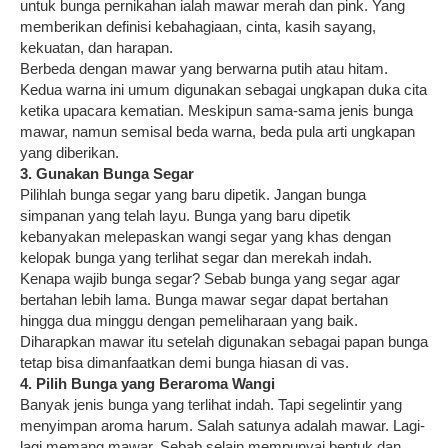
untuk bunga pernikahan ialah mawar merah dan pink. Yang
memberikan definisi kebahagiaan, cinta, kasih sayang,
kekuatan, dan harapan.
Berbeda dengan mawar yang berwarna putih atau hitam.
Kedua warna ini umum digunakan sebagai ungkapan duka cita
ketika upacara kematian. Meskipun sama-sama jenis bunga
mawar, namun semisal beda warna, beda pula arti ungkapan
yang diberikan.
3. Gunakan Bunga Segar
Pilihlah bunga segar yang baru dipetik. Jangan bunga
simpanan yang telah layu. Bunga yang baru dipetik
kebanyakan melepaskan wangi segar yang khas dengan
kelopak bunga yang terlihat segar dan merekah indah.
Kenapa wajib bunga segar? Sebab bunga yang segar agar
bertahan lebih lama. Bunga mawar segar dapat bertahan
hingga dua minggu dengan pemeliharaan yang baik.
Diharapkan mawar itu setelah digunakan sebagai papan bunga
tetap bisa dimanfaatkan demi bunga hiasan di vas.
4. Pilih Bunga yang Beraroma Wangi
Banyak jenis bunga yang terlihat indah. Tapi segelintir yang
menyimpan aroma harum. Salah satunya adalah mawar. Lagi-
lagi memang mawar. Sebab selain mempunyai bentuk dan