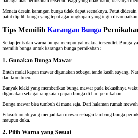
bahagia atas pernikahan tersebut. Bagi yang tidak hadir, biasanya m
Menata desain karangan bunga tidak dapat seenaknya. Patut didesai
patut dipilih bunga yang tepat agar ungkapan yang ingin disampaikan
Tips Memilih
Karangan Bunga
Pernikaha
Setiap jenis dan warna bunga mempunyai makna tersendiri. Bunga ya
memilih bunga untuk karangan bunga pernikahan :
1. Gunakan Bunga Mawar
Entah mulai kapan mawar digunakan sebagai tanda kasih sayang. Namu
dan komitmen.
Banyak lelaki yang memberikan bunga mawar pada kekasihnya waktu m
digunakan sebagai rangkaian papan bunga di hari pernikahan.
Bunga mawar bisa tumbuh di mana saja. Dari halaman rumah mewah sa
Filosofi inilah yang menjadikan mawar sebagai lambang bunga perni
maupun duka.
2. Pilih Warna yang Sesuai