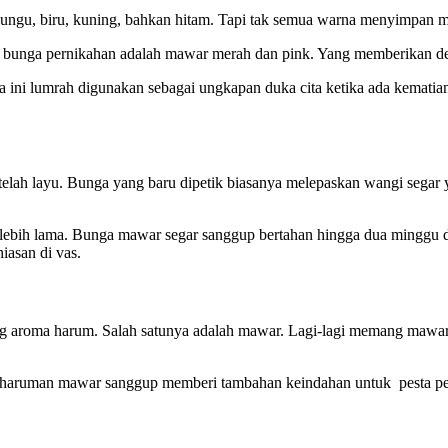
 ungu, biru, kuning, bahkan hitam. Tapi tak semua warna menyimpan m
nga pernikahan adalah mawar merah dan pink. Yang memberikan defini
ini lumrah digunakan sebagai ungkapan duka cita ketika ada kematian
telah layu. Bunga yang baru dipetik biasanya melepaskan wangi segar
 lebih lama. Bunga mawar segar sanggup bertahan hingga dua minggu 
iasan di vas.
ang aroma harum. Salah satunya adalah mawar. Lagi-lagi memang mawa
eharuman mawar sanggup memberi tambahan keindahan untuk pesta pe