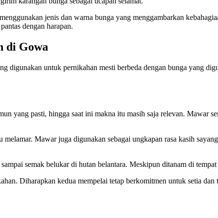
engirim karangan bunga sebagai ucapan selamat.
n menggunakan jenis dan warna bunga yang menggambarkan kebahagiaan
 pantas dengan harapan.
n di Gowa
ng digunakan untuk pernikahan mesti berbeda dengan bunga yang digun
n yang pasti, hingga saat ini makna itu masih saja relevan. Mawar se
elamar. Mawar juga digunakan sebagai ungkapan rasa kasih sayang set
mpai semak belukar di hutan belantara. Meskipun ditanam di tempat y
kahan. Diharapkan kedua mempelai tetap berkomitmen untuk setia dan 