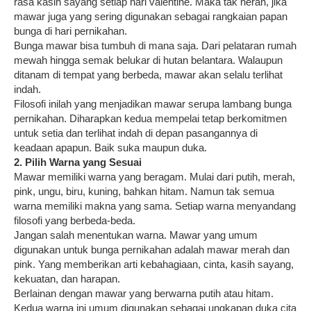
rasa kasih sayang setiap hari valentine. Maka tak heran, jika
mawar juga yang sering digunakan sebagai rangkaian papan
bunga di hari pernikahan.
Bunga mawar bisa tumbuh di mana saja. Dari pelataran rumah
mewah hingga semak belukar di hutan belantara. Walaupun
ditanam di tempat yang berbeda, mawar akan selalu terlihat
indah.
Filosofi inilah yang menjadikan mawar serupa lambang bunga
pernikahan. Diharapkan kedua mempelai tetap berkomitmen
untuk setia dan terlihat indah di depan pasangannya di
keadaan apapun. Baik suka maupun duka.
2. Pilih Warna yang Sesuai
Mawar memiliki warna yang beragam. Mulai dari putih, merah,
pink, ungu, biru, kuning, bahkan hitam. Namun tak semua
warna memiliki makna yang sama. Setiap warna menyandang
filosofi yang berbeda-beda.
Jangan salah menentukan warna. Mawar yang umum
digunakan untuk bunga pernikahan adalah mawar merah dan
pink. Yang memberikan arti kebahagiaan, cinta, kasih sayang,
kekuatan, dan harapan.
Berlainan dengan mawar yang berwarna putih atau hitam.
Kedua warna ini umum digunakan sebagai ungkapan duka cita